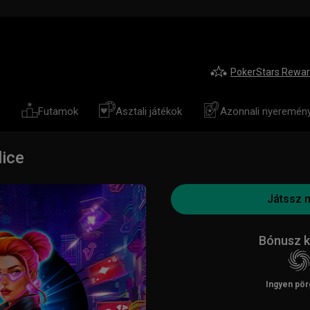
PokerStars Rewa
Futamok
Asztali játékok
Azonnali nyeremén
ó
lice
Játssz 
Bónusz 
Ingyen pör