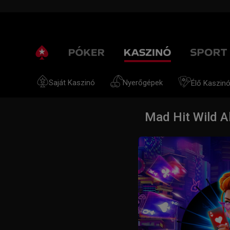
Saját Kaszinó
Nyerőgépek
Élő Kaszin
Mad Hit Wild A