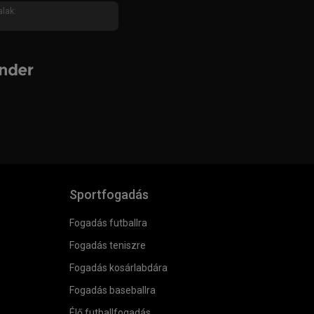
alak
:
Sportfogadás
Fogadás futballra
Fogadás teniszre
Fogadás kosárlabdára
Fogadás baseballra
Élő futballfogadás