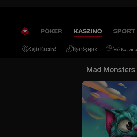
Saját Kaszinó
Nyerőgépek
Élő Kaszin
Mad Monsters