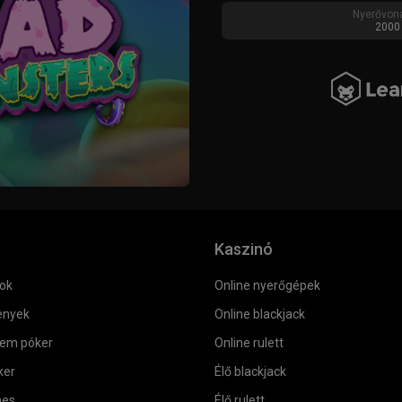
Nyerővon
2000
Kaszinó
kok
Online nyerőgépek
enyek
Online blackjack
dem póker
Online rulett
ker
Élő blackjack
es
Élő rulett