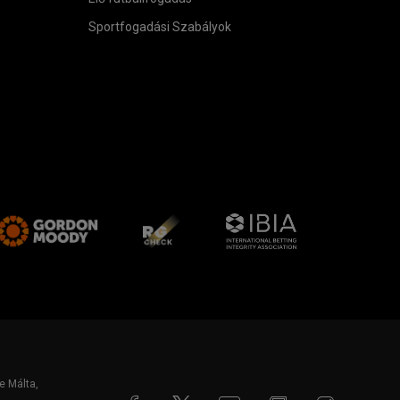
Sportfogadási Szabályok
Labs
gamblingtherapy
ESSA
e Málta,