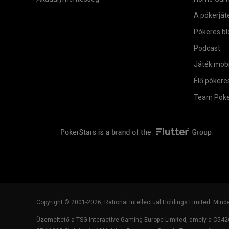
A pókerjá
Pókeres bl
Podcast
Játék mob
Élő póker
Team Poke
flut
Copyright © 2001-2026, Rational Intellectual Holdings Limited. Minde
Üzemeltető a TSG Interactive Gaming Europe Limited, amely a C5426