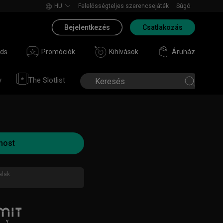
HU
Felelősségteljes szerencsejáték
Súgó
Bejelentkezés
Csatlakozás
rds
Promóciók
Kihívások
Áruház
y
The Slotlist
most
alak
: