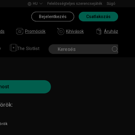
HU
Felelősségteljes szerencsejáték
Súgó
Bejelentkezés
Csatlakozás
rds
Promóciók
Kihívások
Áruház
y
The Slotlist
most
körök
:
örök