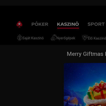
Saját Kaszinó
Nyerőgépek
Élő Kaszin
Merry Giftmas 