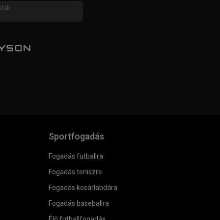
alak
:
Sportfogadás
Fogadás futballra
Fogadás teniszre
Fogadás kosárlabdára
Fogadás baseballra
Élő futballfogadás