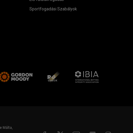
Sportfogadási Szabályok
Labs
gamblingtherapy
ESSA
e Málta,