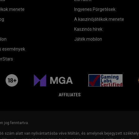
tékok menete
Ingyenes Pörgetések
og
A kaszinójátékok menete
Kaszinós hírek
ilon
Játék mobilon
es események
rStars
terLogo
plus18
mga
gaming
affiliates
n jog fenntartva.
6 szám alatt van nyilvántartásba véve Máltán, és amelynek bejegyzett székhely