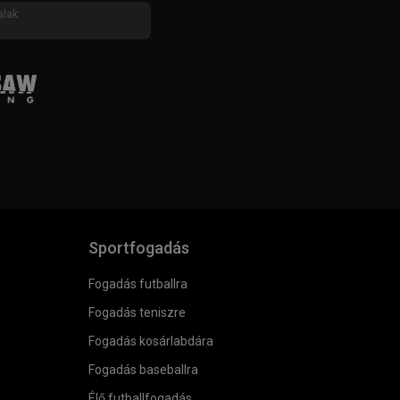
alak
:
Sportfogadás
Fogadás futballra
Fogadás teniszre
Fogadás kosárlabdára
Fogadás baseballra
Élő futballfogadás