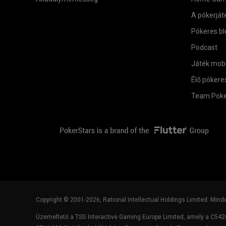
A pókerjá
Pókeres bl
Podcast
Játék mob
Élő póker
Team Poke
flut
Copyright © 2001-2026, Rational Intellectual Holdings Limited. Minde
Üzemeltető a TSG Interactive Gaming Europe Limited, amely a C5426