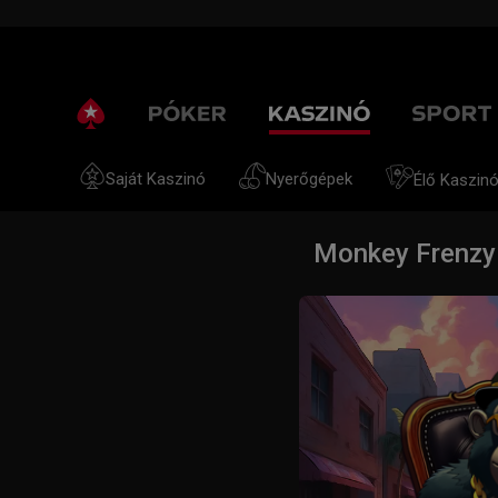
Saját Kaszinó
Nyerőgépek
Élő Kaszin
Monkey Frenzy 