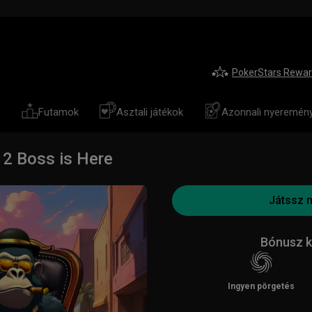
PokerStars Rewa
Futamok
Asztali játékok
Azonnali nyeremén
ó
2 Boss is Here
Játssz 
Bónusz 
Ingyen pörgetés