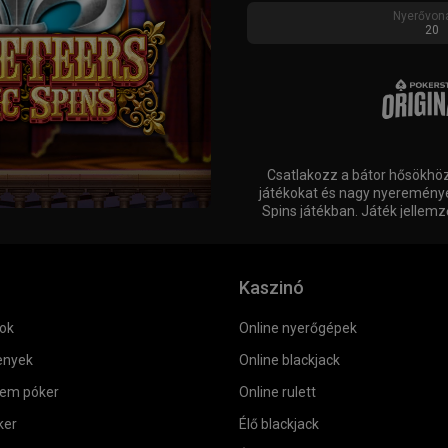
Nyerővon
20
Csatlakozz a bátor hősökhöz
játékokat és nagy nyeremény
Spins játékban. Játék jellemz
szimbólum, dzsoli szimbólum, i
hősök, ka
Kaszinó
kok
Online nyerőgépek
enyek
Online blackjack
dem póker
Online rulett
ker
Élő blackjack