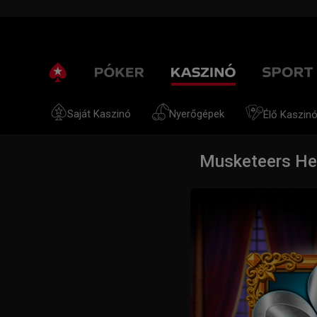
Saját Kaszinó
Nyerőgépek
Élő Kaszin
Musketeers He
24 525,57 USD