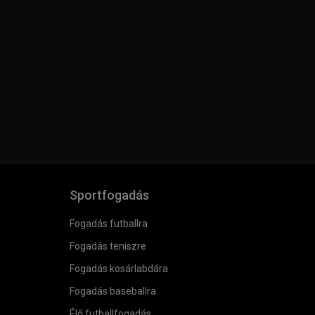
Sportfogadás
Fogadás futballra
Fogadás teniszre
Fogadás kosárlabdára
Fogadás baseballra
Élő futballfogadás