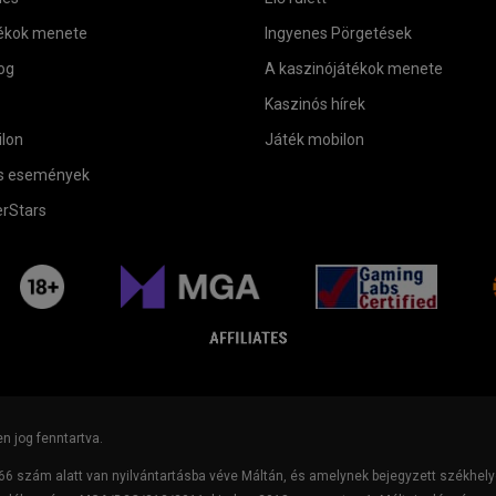
tékok menete
Ingyenes Pörgetések
og
A kaszinójátékok menete
Kaszinós hírek
ilon
Játék mobilon
es események
rStars
terLogo
plus18
mga
gaming
affiliates
n jog fenntartva.
6 szám alatt van nyilvántartásba véve Máltán, és amelynek bejegyzett székhely