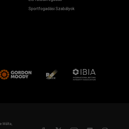
Sportfogadási Szabályok
Labs
gamblingtherapy
ESSA
e Málta,