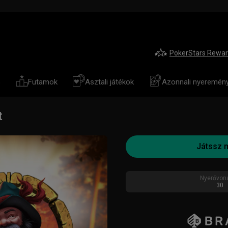
PokerStars Rewa
Futamok
Asztali játékok
Azonnali nyeremén
ó
t
Játssz 
Nyerővon
30