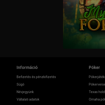
Információ
Póker
Befizetés és pénzkifizetés
Pókerjáté
Súgó
Pókervers
Névjegyünk
Texas hol
Vállalati adatok
Omaha pó