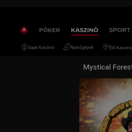
Saját Kaszinó
Nyerőgépek
Élő Kaszin
Mystical Fores