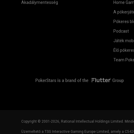
Akadálymentesség
Home Gam
A pókerjá
Pókeres bl
Podcast
Játék mob
Élő póker
Team Poke
flut
Copyright © 2001-2026, Rational Intellectual Holdings Limited. Minde
Üzemeltető a TSG Interactive Gaming Europe Limited, amely a C5426