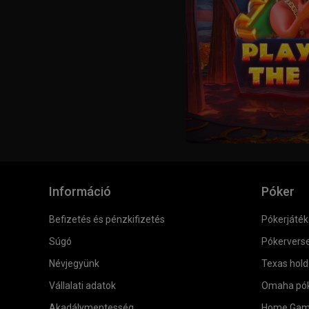
Információ
Póker
Befizetés és pénzkifizetés
Pókerjáté
Súgó
Pókervers
Névjegyünk
Texas hol
Vállalati adatok
Omaha pó
Akadálymentesség
Home Gam