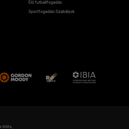
Élő futballfogadás
Sportfogadási Szabályok
Labs
gamblingtherapy
ESSA
e Málta,