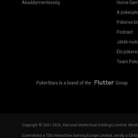
Akadálymentesség
Home Gam
A pókerjá
Pókeres bl
Podcast
Játék mob
Élő póker
Team Poke
flut
Copyright © 2001-2026, Rational Intellectual Holdings Limited. Minde
Üzemeltető a TSG Interactive Gaming Europe Limited, amely a C5426