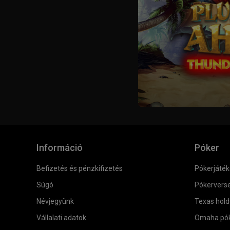
Információ
Póker
Befizetés és pénzkifizetés
Pókerjáté
Súgó
Pókervers
Névjegyünk
Texas hol
Vállalati adatok
Omaha pó