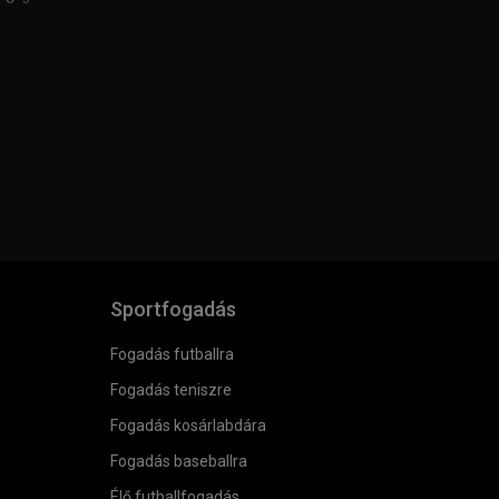
Sportfogadás
Fogadás futballra
Fogadás teniszre
Fogadás kosárlabdára
Fogadás baseballra
Élő futballfogadás