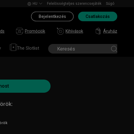
HU
Felelősségteljes szerencsejáték
Súgó
Bejelentkezés
Csatlakozás
rds
Promóciók
Kihívások
Áruház
y
The Slotlist
most
körök
:
örök