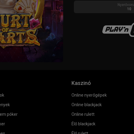
Nyerővon
10
Kaszinó
kok
Online nyerőgépek
enyek
Online blackjack
dem póker
Online rulett
ker
Élő blackjack
es
Élő rulett