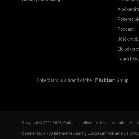
A pókerjá
Pókeres bl
Podcast
Játék mob
Élő póker
Team Poke
flut
Copyright © 2001-2026, Rational Intellectual Holdings Limited. Minde
Üzemeltető a TSG Interactive Gaming Europe Limited, amely a C5426