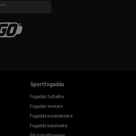
alak
:
Sportfogadás
Fogadás futballra
Fogadás teniszre
Fogadás kosárlabdára
Fogadás baseballra
Élő futballfogadás