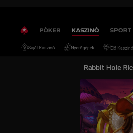
Saját Kaszinó
Nyerőgépek
Élő Kaszin
Rabbit Hole Ric