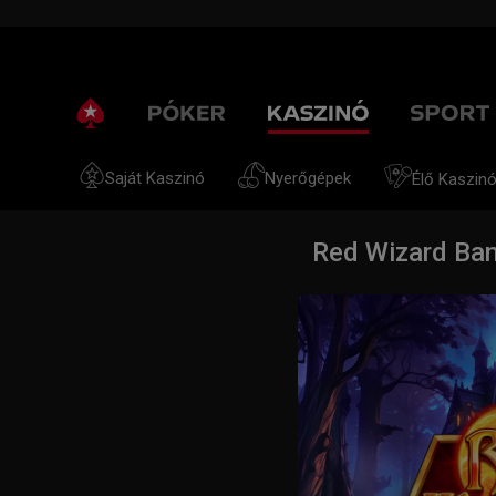
Saját Kaszinó
Nyerőgépek
Élő Kaszin
Red Wizard Ban