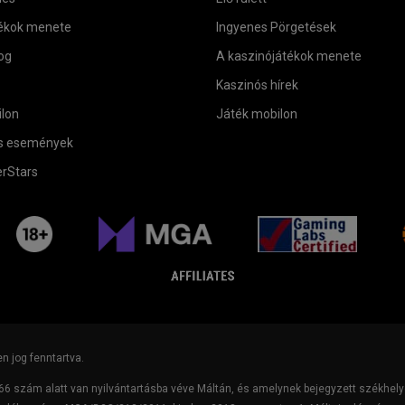
tékok menete
Ingyenes Pörgetések
og
A kaszinójátékok menete
Kaszinós hírek
ilon
Játék mobilon
es események
rStars
terLogo
plus18
mga
gaming
affiliates
n jog fenntartva.
6 szám alatt van nyilvántartásba véve Máltán, és amelynek bejegyzett székhely