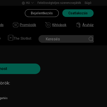
HU
Felelősségteljes szerencsejáték
Súgó
Bejelentkezés
Csatlakozás
rds
Promóciók
Kihívások
Áruház
y
The Slotlist
most
körök
:
getés