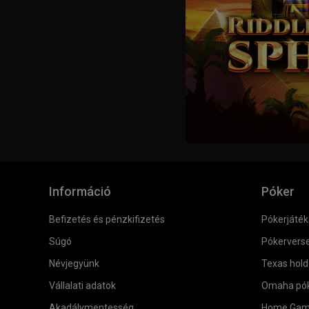
Információ
Póker
Befizetés és pénzkifizetés
Pókerjáté
Súgó
Pókervers
Névjegyünk
Texas hol
Vállalati adatok
Omaha pó
Akadálymentesség
Home Gam