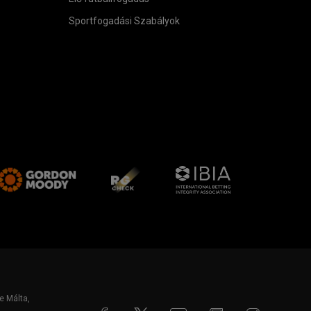
Sportfogadási Szabályok
Labs
gamblingtherapy
ESSA
e Málta,