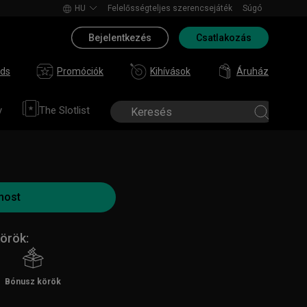
HU
Felelősségteljes szerencsejáték
Súgó
Bejelentkezés
Csatlakozás
rds
Promóciók
Kihívások
Áruház
y
The Slotlist
most
körök
:
Bónusz körök