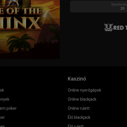
Nyerővon
20
Kaszinó
kok
Online nyerőgépek
enyek
Online blackjack
dem póker
Online rulett
ker
Élő blackjack
es
Élő rulett