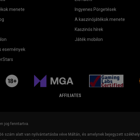
tékok menete
Ingyenes Pörgetések
og
A kaszinójátékok menete
Kaszinós hírek
ilon
Játék mobilon
es események
rStars
terLogo
plus18
mga
gaming
affiliates
n jog fenntartva.
6 szám alatt van nyilvántartásba véve Máltán, és amelynek bejegyzett székhely