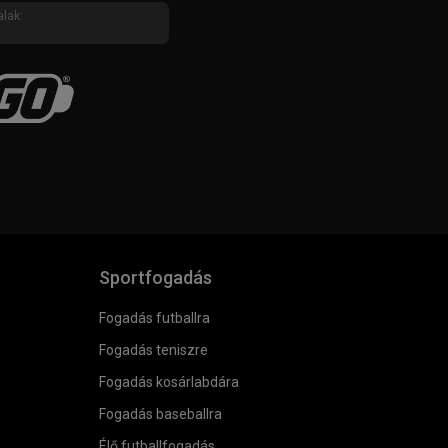
alak
:
Sportfogadás
Fogadás futballra
Fogadás teniszre
Fogadás kosárlabdára
Fogadás baseballra
Élő futballfogadás