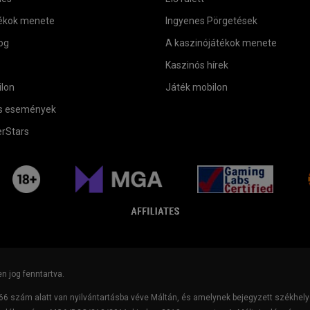
tékok menete
Ingyenes Pörgetések
og
A kaszinójátékok menete
Kaszinós hírek
ilon
Játék mobilon
es események
rStars
terLogo
plus18
mga
gaming
affiliates
n jog fenntartva.
6 szám alatt van nyilvántartásba véve Máltán, és amelynek bejegyzett székhely