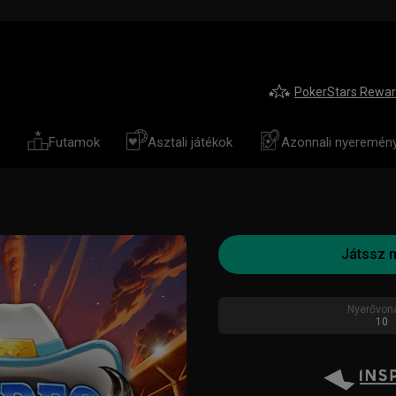
PokerStars Rewa
Futamok
Asztali játékok
Azonnali nyeremén
ó
Játssz 
Nyerővon
10