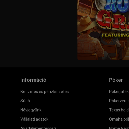
Információ
Póker
Befizetés és pénzkifizetés
Pókerjáté
Súgó
Pókervers
Névjegyünk
Texas hol
Vállalati adatok
Omaha pó
Akadálymentesség
Home Gam