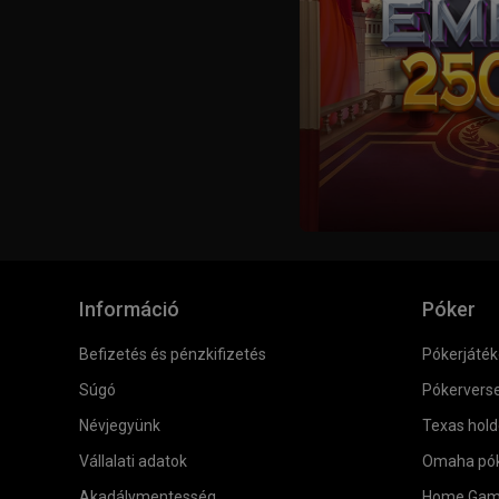
Információ
Póker
Befizetés és pénzkifizetés
Pókerjáté
Súgó
Pókervers
Névjegyünk
Texas hol
Vállalati adatok
Omaha pó
Akadálymentesség
Home Gam