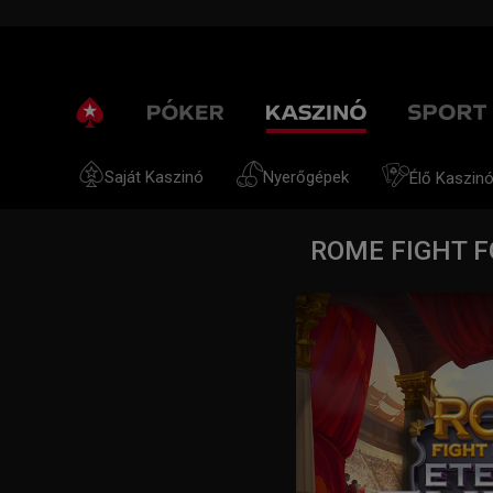
Saját Kaszinó
Nyerőgépek
Élő Kaszin
ROME FIGHT F