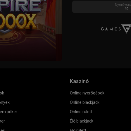
Nyerővon
40
Kaszinó
kok
Online nyerőgépek
enyek
Online blackjack
dem póker
Online rulett
ker
Élő blackjack
es
Élő rulett