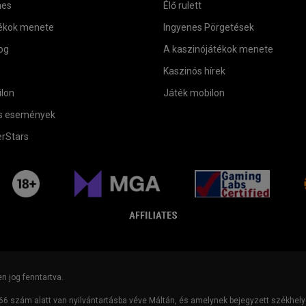
es
Élő rulett
tékok menete
Ingyenes Pörgetések
og
A kaszinójátékok menete
Kaszinós hírek
ilon
Játék mobilon
es események
rStars
terLogo
plus18
mga
gaming
affiliates
n jog fenntartva.
6 szám alatt van nyilvántartásba véve Máltán, és amelynek bejegyzett székhely