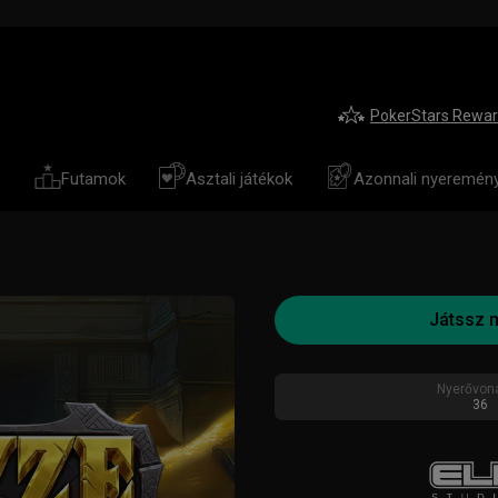
PokerStars Rewa
Futamok
Asztali játékok
Azonnali nyeremén
ó
Játssz 
Nyerővon
36