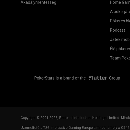
Akadálymentesség
Home Gam
A pókerjá
Pókeres bl
Podcast
Játék mob
Élő póker
Team Poke
flut
Copyright © 2001-2026, Rational Intellectual Holdings Limited. Minde
Üzemeltető a TSG Interactive Gaming Europe Limited, amely a C5426