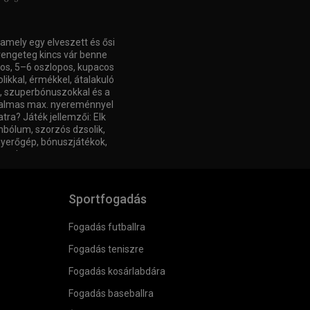
amely egy elveszett és ősi
rengeteg kincs vár benne
ros, 5–6 oszlopos, kupacos
ikkal, érmékkel, átalakuló
, szuperbónuszokkal és a
atalmas max. nyereménnyel
tra? Játék jellemzői: Elk
mbólum, szorzós dzsolik,
yerőgép, bónuszjátékok,
templom.
Sportfogadás
Fogadás futballra
Fogadás teniszre
Fogadás kosárlabdára
Fogadás baseballra