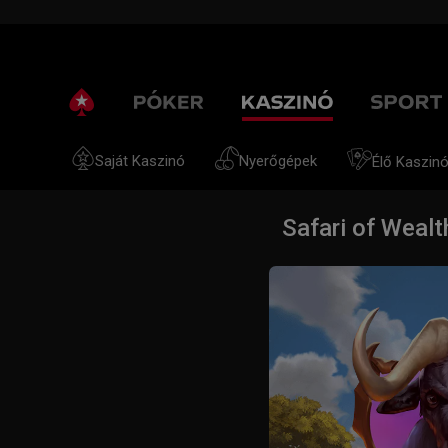
Saját Kaszinó
Nyerőgépek
Élő Kaszin
Safari of Wealt