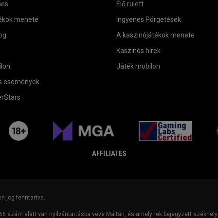
es
Élő rulett
tékok menete
Ingyenes Pörgetések
og
A kaszinójátékok menete
Kaszinós hírek
ilon
Játék mobilon
es események
rStars
terLogo
plus18
mga
gaming
affiliates
n jog fenntartva.
6 szám alatt van nyilvántartásba véve Máltán, és amelynek bejegyzett székhely