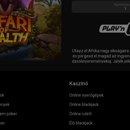
Nyerővon
1
Utazz el Afrika nagy síkságaira 
és pörgesd el magad az ingyene
dzsolinyereményekig. Játék jel
szóró szimbólum, dzsoli szimb
játékok, szafari, állatok, vadvil
oroszlán, A
Kaszinó
kok
Online nyerőgépek
enyek
Online blackjack
dem póker
Online rulett
ker
Élő blackjack