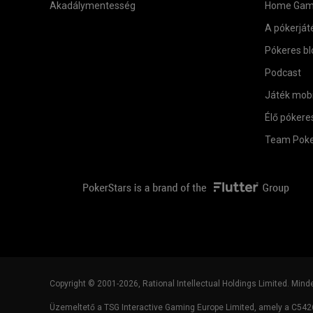
Akadálymentesség
Home Gam
A pókerjá
Pókeres bl
Podcast
Játék mob
Élő póker
Team Poke
flut
Copyright © 2001-2026, Rational Intellectual Holdings Limited. Minde
Üzemeltető a TSG Interactive Gaming Europe Limited, amely a C5426