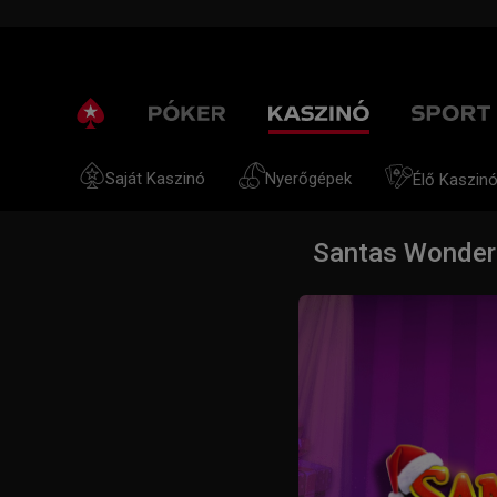
Saját Kaszinó
Nyerőgépek
Élő Kaszin
Santas Wonder