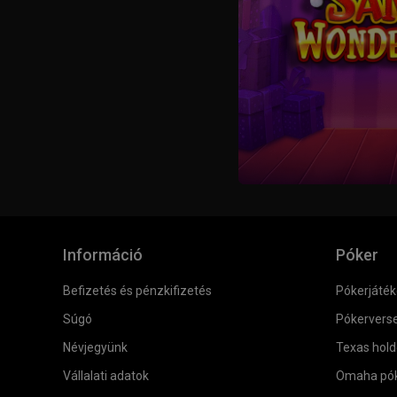
Információ
Póker
Befizetés és pénzkifizetés
Pókerjáté
Súgó
Pókervers
Névjegyünk
Texas hol
Vállalati adatok
Omaha pó