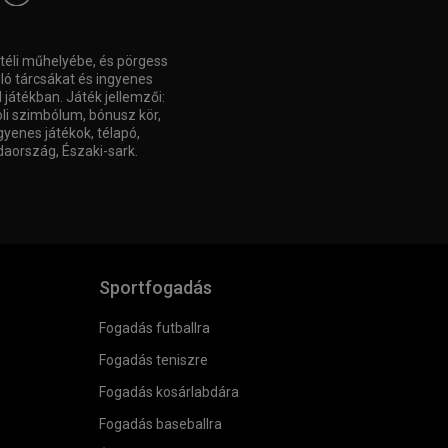
 téli műhelyébe, és pörgess
ló tárcsákat és ingyenes
játékban. Játék jellemzői:
li szimbólum, bónusz kör,
gyenes játékok, télapó,
daország, Északi-sark.
Sportfogadás
Fogadás futballra
Fogadás teniszre
Fogadás kosárlabdára
Fogadás baseballra