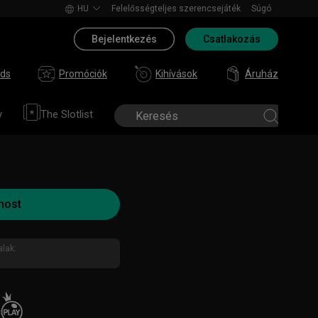
HU
Felelősségteljes szerencsejáték
Súgó
Bejelentkezés
Csatlakozás
rds
Promóciók
Kihívások
Áruház
y
The Slotlist
most
alak
: