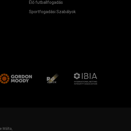
Élő futballfogadás
Sportfogadási Szabályok
Labs
gamblingtherapy
ESSA
e Málta,