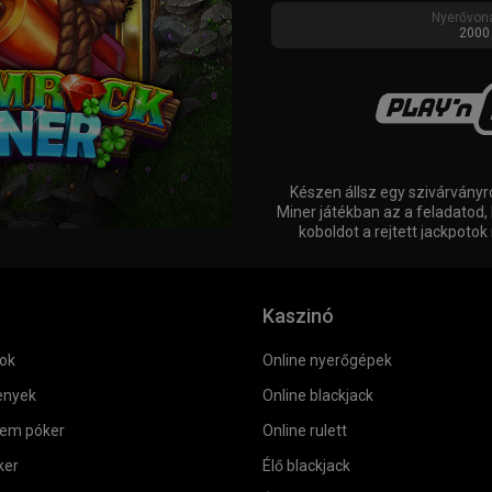
Nyerővon
2000
Készen állsz egy szivárván
Miner játékban az a feladatod
koboldot a rejtett jackpotok
küldetésében. Maradj le egy kics
barátunkat, amint gyémánt
ingyenes játékokat és kirobba
be. Játék jellemzői: Play N Go
Kaszinó
dzsoli szimbólum, ingyene
különleges kör, Írország, 
kok
Online nyerőgépek
enyek
Online blackjack
dem póker
Online rulett
ker
Élő blackjack