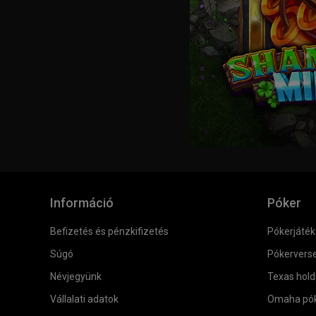
Információ
Póker
Befizetés és pénzkifizetés
Pókerjáté
Súgó
Pókervers
Névjegyünk
Texas hol
Vállalati adatok
Omaha pó