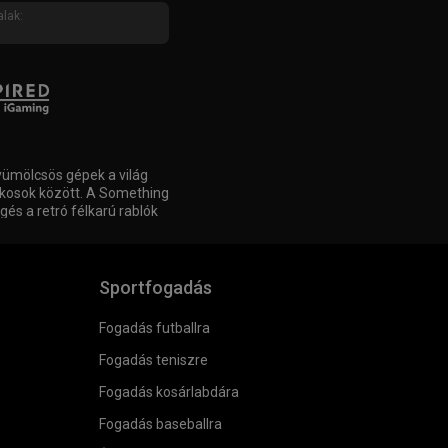
alak
:
yümölcsös gépek a világ
ékosok között. A Something
gés a retró félkarú rablók
átékok kipörgetésének
jellemzői: Inspired Gaming
zsoli szimbólum, ingyenes
 gép, retró, klasszikus, 7,
Sportfogadás
k.
Fogadás futballra
Fogadás teniszre
Fogadás kosárlabdára
Fogadás baseballra