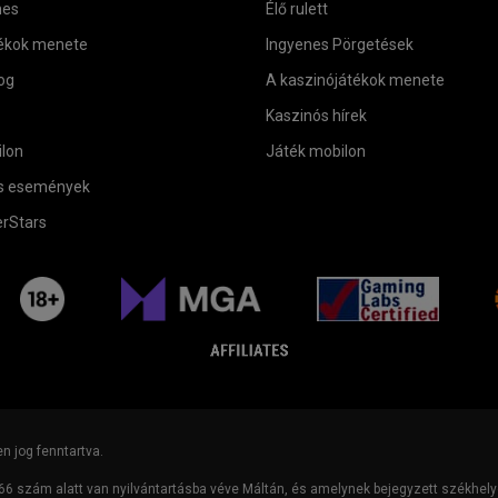
es
Élő rulett
tékok menete
Ingyenes Pörgetések
og
A kaszinójátékok menete
Kaszinós hírek
ilon
Játék mobilon
es események
rStars
terLogo
plus18
mga
gaming
affiliates
n jog fenntartva.
6 szám alatt van nyilvántartásba véve Máltán, és amelynek bejegyzett székhely