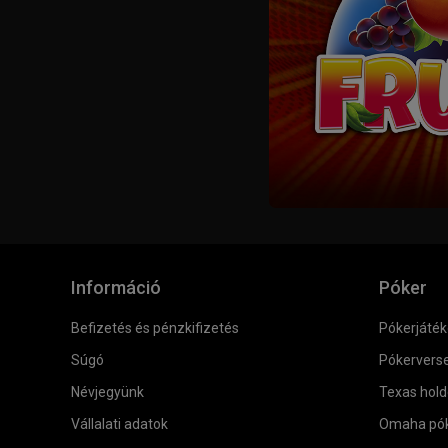
Információ
Póker
Befizetés és pénzkifizetés
Pókerjáté
Súgó
Pókervers
Névjegyünk
Texas hol
Vállalati adatok
Omaha pó