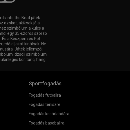
rds into the Beat játék
z azokat, akiknek jó a
emez szimbólum a kulcs a
 ahol egy 35-szörös szorzó
. És a Készpénzes Pot
rjedő díjakat kínálnak. Ne
tmusára. Játék jellemzői:
mbólum, dzsoli szimbólum,
ülönleges kör, tánc, hang.
Sportfogadás
Fogadás futballra
Fogadás teniszre
Fogadás kosárlabdára
Fogadás baseballra