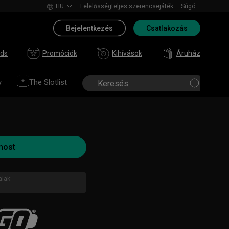
HU
Felelősségteljes szerencsejáték
Súgó
Bejelentkezés
Csatlakozás
rds
Promóciók
Kihívások
Áruház
y
The Slotlist
most
alak
: