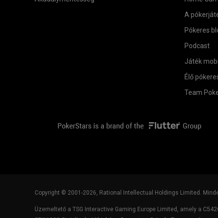
A pókerjá
Pókeres bl
Podcast
Játék mob
Élő póker
Team Poke
flut
Copyright © 2001-2026, Rational Intellectual Holdings Limited. Minde
Üzemeltető a TSG Interactive Gaming Europe Limited, amely a C5426