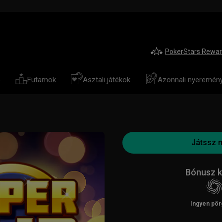
PokerStars Rewa
Futamok
Asztali játékok
Azonnali nyeremén
ó
Játssz 
Bónusz 
Ingyen pör