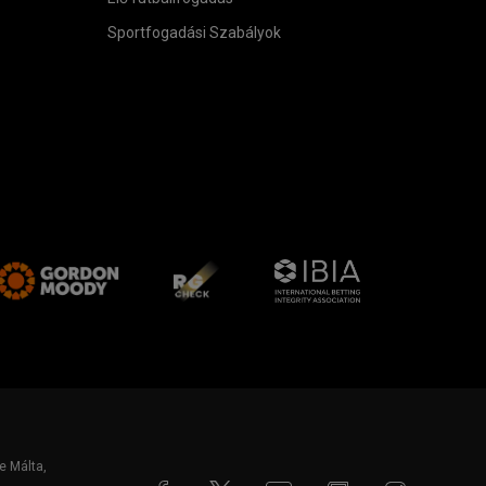
Sportfogadási Szabályok
Labs
gamblingtherapy
ESSA
e Málta,