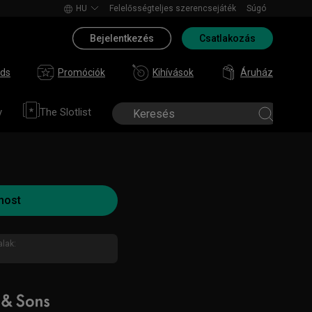
HU
Felelősségteljes szerencsejáték
Súgó
Bejelentkezés
Csatlakozás
rds
Promóciók
Kihívások
Áruház
y
The Slotlist
most
alak
: