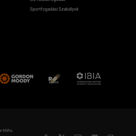
Sportfogadási Szabályok
Labs
gamblingtherapy
ESSA
e Málta,