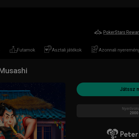
PokerStars Rewa
Futamok
Asztali játékok
Azonnali nyeremén
ó
 Musashi
Játssz 
Nyerővon
2000