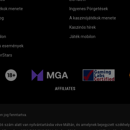
tékok menete
Ingyenes Pörgetések
og
A kaszinójátékok menete
Kaszinós hírek
ilon
Játék mobilon
es események
rStars
terLogo
plus18
mga
gaming
affiliates
n jog fenntartva.
6 szám alatt van nyilvántartásba véve Máltán, és amelynek bejegyzett székhely