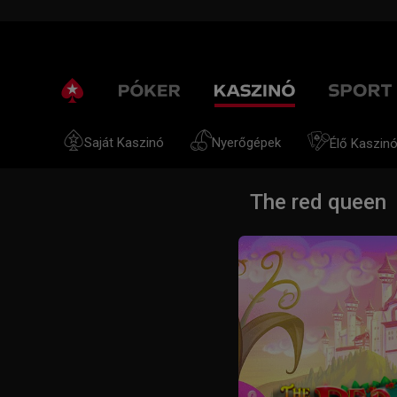
Saját Kaszinó
Nyerőgépek
Élő Kaszin
The red queen