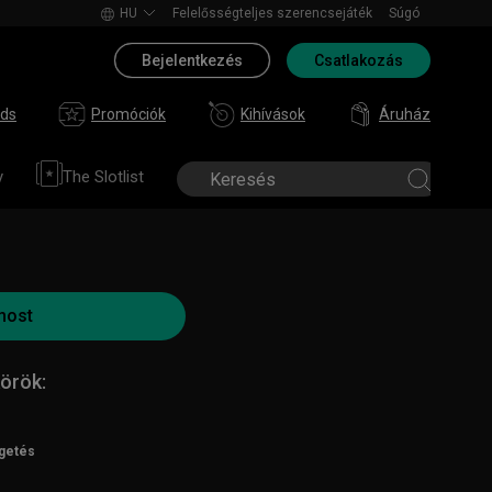
HU
Felelősségteljes szerencsejáték
Súgó
Bejelentkezés
Csatlakozás
rds
Promóciók
Kihívások
Áruház
y
The Slotlist
most
körök
:
getés