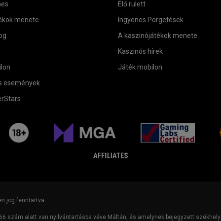
es
Élő rulett
tékok menete
Ingyenes Pörgetések
og
A kaszinójátékok menete
Kaszinós hírek
ilon
Játék mobilon
es események
rStars
terLogo
plus18
mga
gaming
affiliates
n jog fenntartva.
6 szám alatt van nyilvántartásba véve Máltán, és amelynek bejegyzett székhely