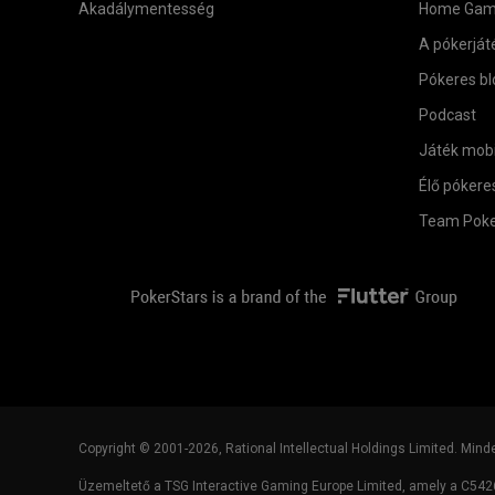
Akadálymentesség
Home Gam
A pókerjá
Pókeres bl
Podcast
Játék mob
Élő póker
Team Poke
flut
Copyright © 2001-2026, Rational Intellectual Holdings Limited. Minde
Üzemeltető a TSG Interactive Gaming Europe Limited, amely a C5426