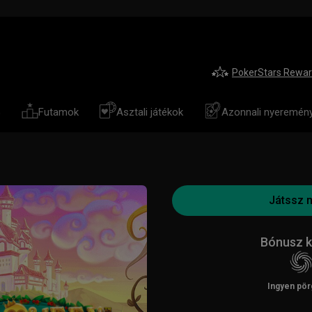
PokerStars Rewa
Futamok
Asztali játékok
Azonnali nyeremén
ó
Játssz 
Bónusz 
Ingyen pör