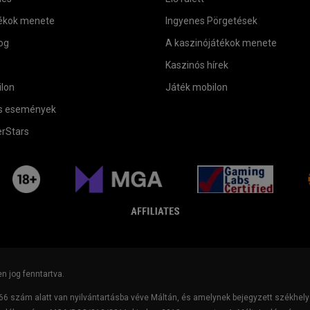
tékok menete
Ingyenes Pörgetések
og
A kaszinójátékok menete
Kaszinós hírek
ilon
Játék mobilon
es események
rStars
terLogo
plus18
mga
gaming
affiliates
n jog fenntartva.
6 szám alatt van nyilvántartásba véve Máltán, és amelynek bejegyzett székhely