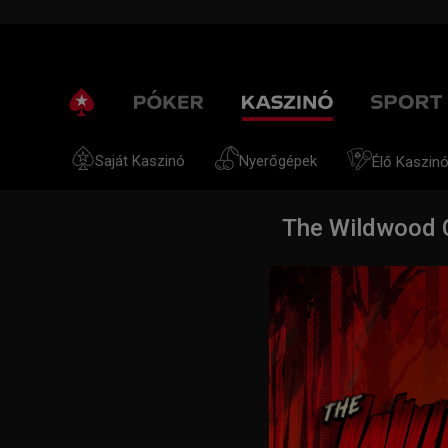
Saját Kaszinó
Nyerőgépek
Élő Kaszin
The Wildwood 