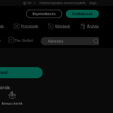
HU
Felelősségteljes szerencsejáték
Súgó
Bejelentkezés
Csatlakozás
rds
Promóciók
Kihívások
Áruház
y
The Slotlist
most
körök
:
Bónusz körök