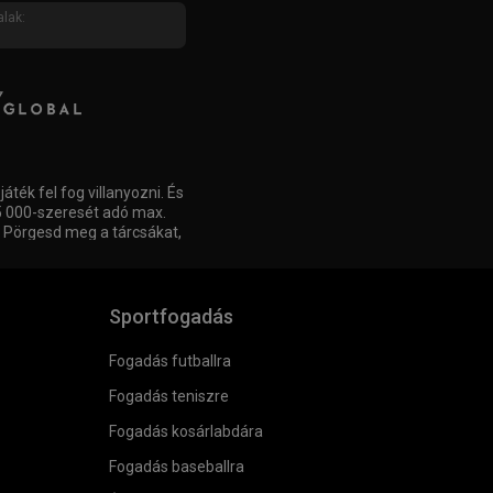
alak
:
áték fel fog villanyozni. És
5 000-szeresét adó max.
 Pörgesd meg a tárcsákat,
gy szikrát adj a három
 és nagy) beindulásához. Ha
 ingyenes játékok kellemes
jellemzői: Microgaming
Sportfogadás
zsoli szimbólum, ingyenes
kandináv, villámcsapás.
Fogadás futballra
Fogadás teniszre
Fogadás kosárlabdára
Fogadás baseballra