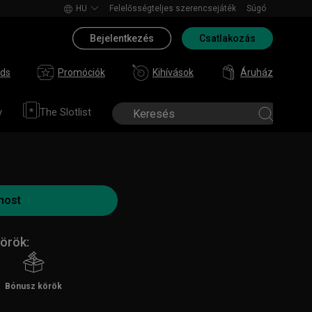
HU
Felelősségteljes szerencsejáték
Súgó
Bejelentkezés
Csatlakozás
rds
Promóciók
Kihívások
Áruház
y
The Slotlist
most
körök
:
Bónusz körök