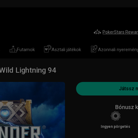
PokerStars Rewa
Futamok
Asztali játékok
Azonnali nyeremén
ó
Wild Lightning 94
Játssz 
Bónusz 
Ingyen pörgetés