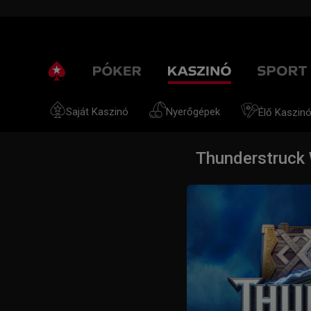
Saját Kaszinó
Nyerőgépek
Élő Kaszin
Thunderstruck 