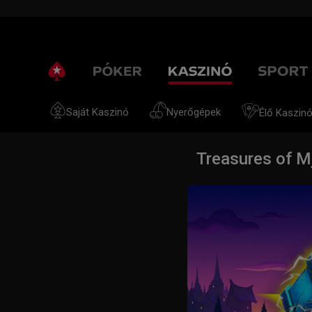
Saját Kaszinó
Nyerőgépek
Élő Kaszin
Treasures of Mj