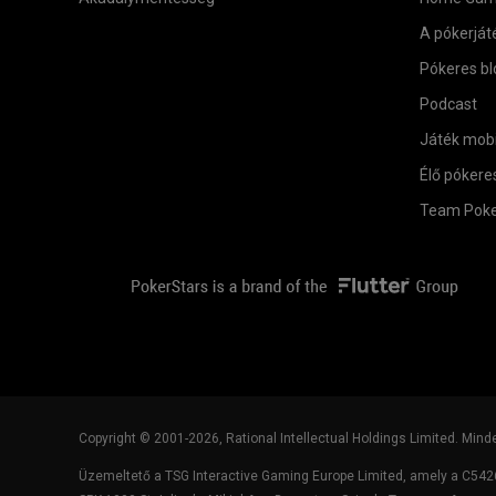
A pókerjá
Pókeres bl
Podcast
Játék mob
Élő póker
Team Poke
flut
Copyright © 2001-2026, Rational Intellectual Holdings Limited. Minde
Üzemeltető a TSG Interactive Gaming Europe Limited, amely a C5426