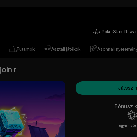
PokerStars Rewa
Futamok
Asztali játékok
Azonnali nyeremén
ó
olnir
Játssz 
Bónusz 
Ingyen pör