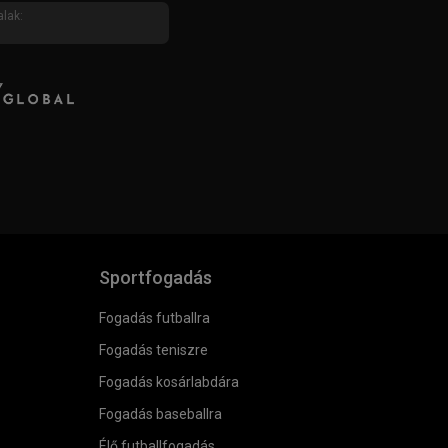
alak
:
Sportfogadás
Fogadás futballra
Fogadás teniszre
Fogadás kosárlabdára
Fogadás baseballra
Élő futballfogadás