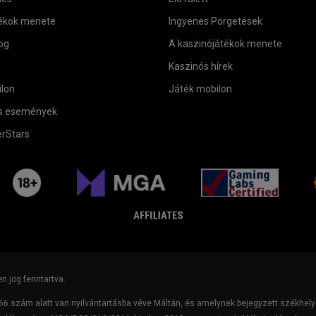
tékok menete
Ingyenes Pörgetések
og
A kaszinójátékok menete
Kaszinós hírek
ilon
Játék mobilon
es események
rStars
terLogo
plus18
mga
gaming
affiliates
n jog fenntartva.
6 szám alatt van nyilvántartásba véve Máltán, és amelynek bejegyzett székhely