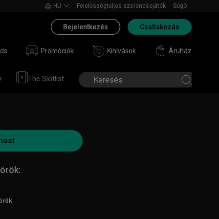
HU
Felelősségteljes szerencsejáték
Súgó
Bejelentkezés
Csatlakozás
rds
Promóciók
Kihívások
Áruház
y
The Slotlist
most
körök
:
örök