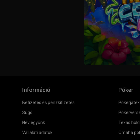
Információ
Póker
Befizetés és pénzkifizetés
Pókerjáté
Súgó
Pókervers
Névjegyünk
Texas hol
Vállalati adatok
Omaha pó