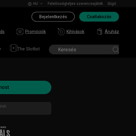
HU
Felelősségteljes szerencsejáték
Súgó
Bejelentkezés
Csatlakozás
rds
Promóciók
Kihívások
Áruház
y
The Slotlist
most
alak
: