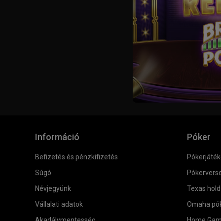
Információ
Póker
Befizetés és pénzkifizetés
Pókerjáté
Súgó
Pókervers
Névjegyünk
Texas hol
Vállalati adatok
Omaha pó
Akadálymentesség
Home Gam