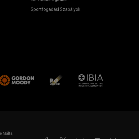
Sportfogadási Szabályok
Labs
gamblingtherapy
ESSA
e Málta,