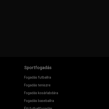
Sportfogadás
Fogadás futballra
Fogadás teniszre
Fogadás kosárlabdára
Fogadás baseballra
Élő futballfogadás