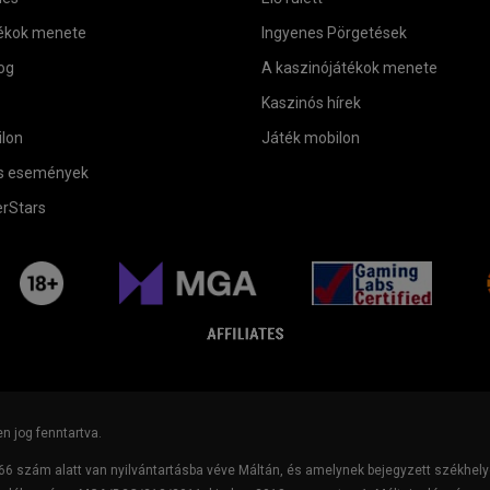
tékok menete
Ingyenes Pörgetések
og
A kaszinójátékok menete
Kaszinós hírek
ilon
Játék mobilon
es események
rStars
terLogo
plus18
mga
gaming
affiliates
n jog fenntartva.
6 szám alatt van nyilvántartásba véve Máltán, és amelynek bejegyzett székhely