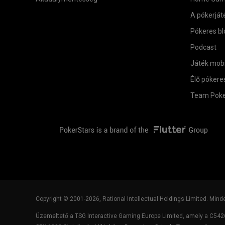
A pókerjá
Pókeres bl
Podcast
Játék mob
Élő póker
Team Poke
flut
Copyright © 2001-2026, Rational Intellectual Holdings Limited. Minde
Üzemeltető a TSG Interactive Gaming Europe Limited, amely a C5426