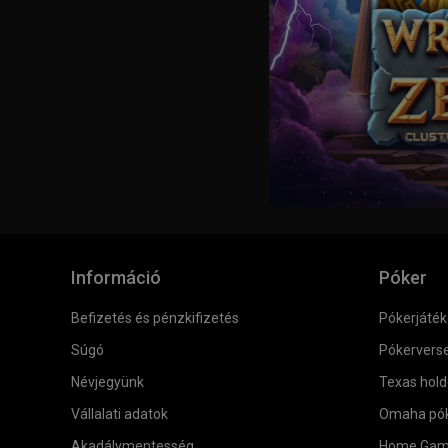
Információ
Póker
Befizetés és pénzkifizetés
Pókerjáté
Súgó
Pókervers
Névjegyünk
Texas hol
Vállalati adatok
Omaha pó
Akadálymentesség
Home Gam