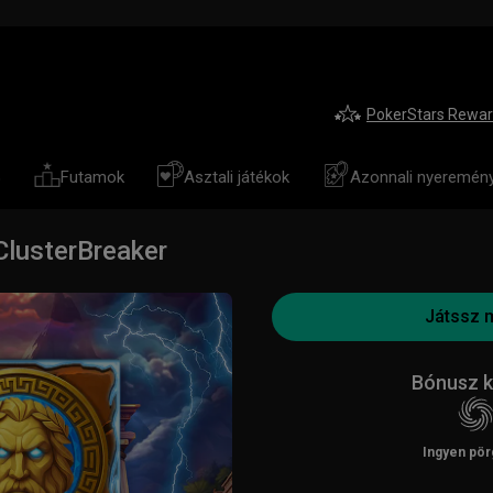
PokerStars Rewa
Futamok
Asztali játékok
Azonnali nyeremén
ó
ClusterBreaker
Játssz 
Bónusz 
Ingyen pör