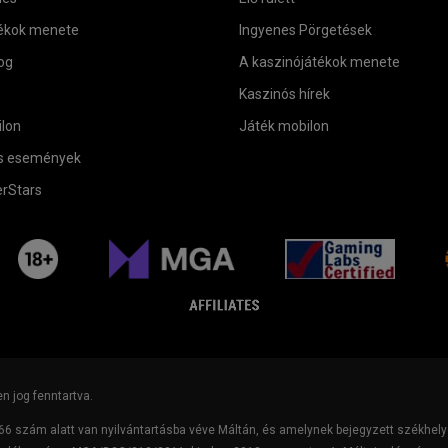
tékok menete
Ingyenes Pörgetések
og
A kaszinójátékok menete
Kaszinós hírek
ilon
Játék mobilon
es események
rStars
terLogo
plus18
mga
gaming
affiliates
n jog fenntartva.
6 szám alatt van nyilvántartásba véve Máltán, és amelynek bejegyzett székhely