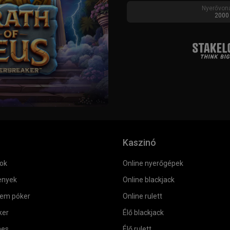
Nyerővon
2000
Kaszinó
kok
Online nyerőgépek
enyek
Online blackjack
dem póker
Online rulett
ker
Élő blackjack
es
Élő rulett