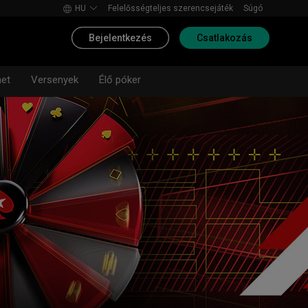
HU
Felelősségteljes szerencsejáték
Súgó
Bejelentkezés
Csatlakozás
et
Versenyek
Élő póker