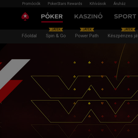
Promóciók
PokerStars Rewards
Kihívások
Áruház
JÁTÉK
JÁTÉK
JÁTÉK
Főoldal
Spin & Go
Power Path
Készpénzes já