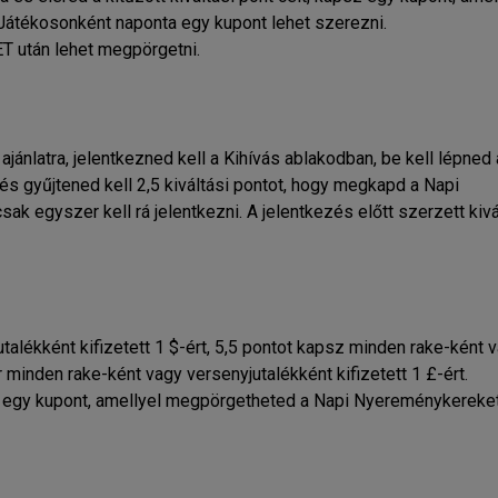
Játékosonként naponta egy kupont lehet szerezni.
ET után lehet megpörgetni.
ánlatra, jelentkezned kell a Kihívás ablakodban, be kell lépned 
 és gyűjtened kell 2,5 kiváltási pontot, hogy megkapd a Napi
ak egyszer kell rá jelentkezni. A jelentkezés előtt szerzett kivá
talékként kifizetett 1 $-ért, 5,5 pontot kapsz minden rake-ként 
ár minden rake-ként vagy versenyjutalékként kifizetett 1 £-ért.
psz egy kupont, amellyel megpörgetheted a Napi Nyereménykereket