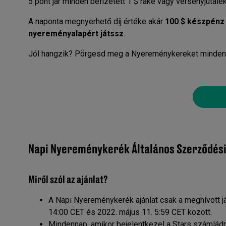
5 pont jár minden befizetett 1 $ rake vagy versenyjutalék
A naponta megnyerhető díj értéke akár
100 $ készpénz
nyereményalapért játssz
.
Jól hangzik? Pörgesd meg a Nyereménykereket mindenna
Napi Nyereménykerék Általános Szerződési
Miről szól az ajánlat?
A Napi Nyereménykerék ajánlat csak a meghívott j
14:00 CET és 2022. május 11. 5:59 CET között.
Mindennap, amikor bejelentkezel a Stars számládra