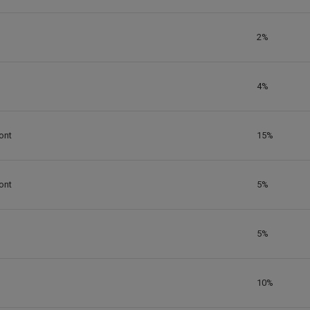
2%
4%
ont
15%
ont
5%
5%
10%