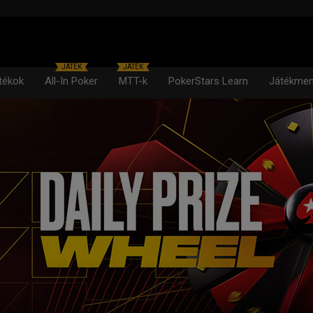
JÁTÉK
JÁTÉK
tékok
All-In Poker
MTT-k
PokerStars Learn
Játékmen