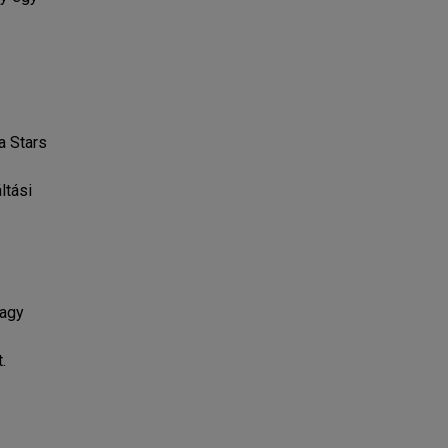
a Stars
ltási
vagy
.