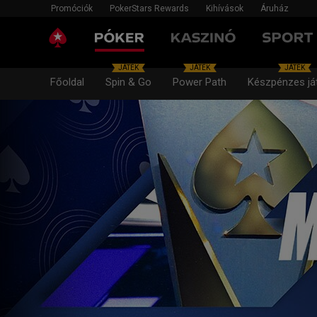
Promóciók
PokerStars Rewards
Kihívások
Áruház
JÁTÉK
JÁTÉK
JÁTÉK
Főoldal
Spin & Go
Power Path
Készpénzes já