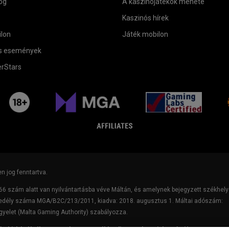
og
A kaszinójátékok menete
Kaszinós hírek
ilon
Játék mobilon
es események
rStars
terLogo
plus18
mga
gaming
affiliates
n jog fenntartva.
6 szám alatt van nyilvántartásba véve Máltán, és amelynek bejegyzett székhely
 engedély száma MGA/B2C/213/2011, kiadva: 2018. augusztus 1. Máltai adószám:
gyelet (Malta Gaming Authority) szabályozza.