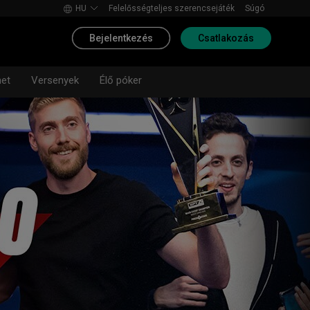
HU
Felelősségteljes szerencsejáték
Súgó
Bejelentkezés
Csatlakozás
et
Versenyek
Élő póker