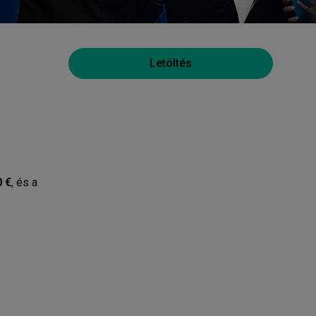
Letöltés
0 €
, és a
.