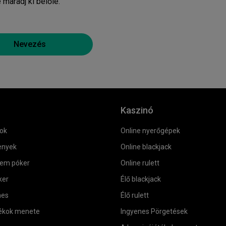
maradj ki belőle.
Nevezés
Kaszinó
kok
Online nyerőgépek
enyek
Online blackjack
dem póker
Online rulett
ker
Élő blackjack
es
Élő rulett
tékok menete
Ingyenes Pörgetések