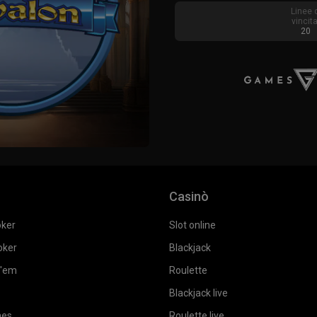
Linee 
vincit
20
Casinò
oker
Slot online
oker
Blackjack
d'em
Roulette
Blackjack live
es
Roulette live