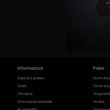
Mir
Informazioni
Poker
Depositi e prelievi
Giochi di p
Guida
Tornei di p
Chi siamo
Texas Hol
Informazioni aziendali
Omaha
Accessibilità
Home Gam