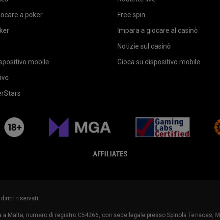
iocare a poker
Free spin
oker
Impara a giocare al casinò
Notizie sul casinò
spositivo mobile
Gioca su dispositivo mobile
ivo
rStars
rLogo
plus18
mga
gamingL
affiliates
ritti riservati.
a a Malta, numero di registro C54266, con sede legale presso Spinola Terraces, M