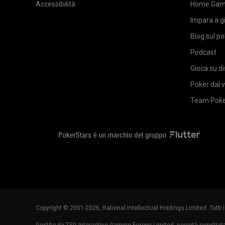
Accessibilità
Home Gam
Impara a g
Blog sul p
Podcast
Gioca su di
Poker dal v
Team Poke
flutte
Copyright © 2001-2026, Rational Intellectual Holdings Limited. Tutti i di
Gestito da TSG Interactive Gaming Europe Limited, società registrat