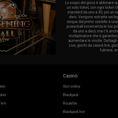
Lo scopo del gioco è abbinare qu
un solo ticket, con ogni ticket
standard da uno a 30, più un 
dieci. Vengono estratte sei big
cinque dal primo cestello e una
powerball incrementa le tue pos
da uno a dieci, ma c’è anch
moltiplicatore che ti garantisc
aumentare le vincite. Dettagli 
Live, giochi da casinò live, gio
fulmine, en
Casinò
oker
Slot online
oker
Blackjack
d'em
Roulette
Blackjack live