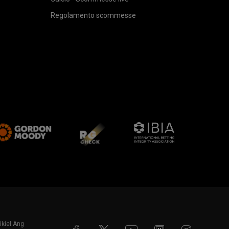
Regolamento scommesse
abs
gamblingtherapy
ESSA
ikiel Ang