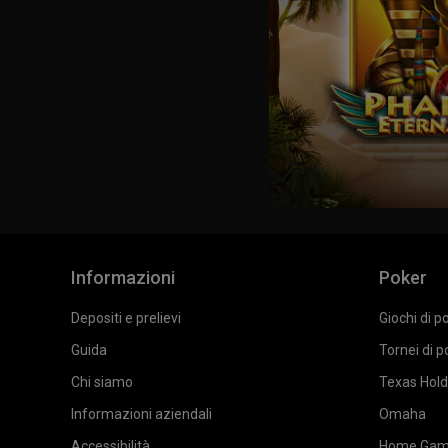
Informazioni
Poker
Depositi e prelievi
Giochi di p
Guida
Tornei di p
Chi siamo
Texas Hol
Informazioni aziendali
Omaha
Accessibilità
Home Gam