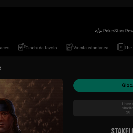
PokerStars Re
aces
Giochi da tavolo
Vincita istantanea
The 
e
Gioc
Linee 
vincit
20