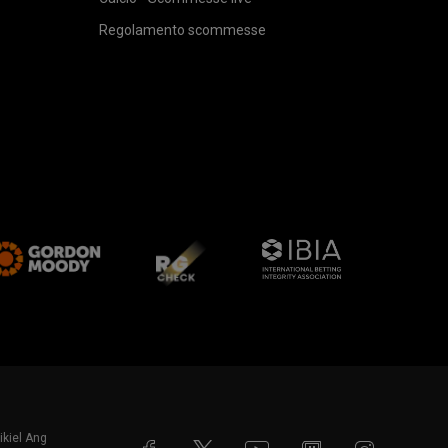
Regolamento scommesse
abs
gamblingtherapy
ESSA
ikiel Ang