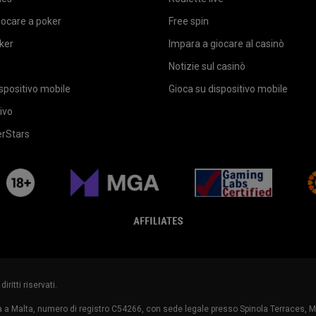
iocare a poker
Free spin
oker
Impara a giocare al casinò
Notizie sul casinò
spositivo mobile
Gioca su dispositivo mobile
ivo
rStars
rLogo
plus18
mga
gamingL
affiliates
ritti riservati.
a a Malta, numero di registro C54266, con sede legale presso Spinola Terraces, M