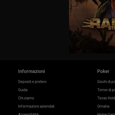
Informazioni
Poker
Depositi e prelievi
Giochi di p
Guida
Tornei di p
Chi siamo
Texas Hol
Informazioni aziendali
Omaha
Accessibilità
Home Gam