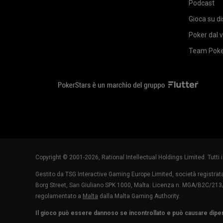
Podcast
Gioca su di
Poker dal v
Team Poke
flutte
Copyright © 2001-2026, Rational Intellectual Holdings Limited. Tutti i di
Gestito da TSG Interactive Gaming Europe Limited, società registrat
Borg Street, San Giuliano SPK 1000, Malta. Licenza n. MGA/B2C/213/
regolamentato a
Malta
dalla Malta Gaming Authority.
Il gioco può essere dannoso se incontrollato e può causare dipe