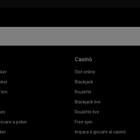
Casinò
oker
Slot online
oker
Blackjack
d'em
Roulette
Blackjack live
es
Roulette live
iocare a poker
Free spin
oker
Impara a giocare al casinò