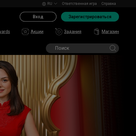
RU
Ответственная игра
Справка
Вход
Зарегистрироваться
wards
Акции
Задания
Магазин