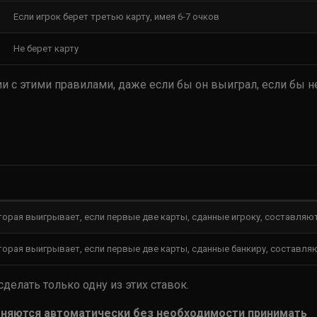
Если игрок берет третью карту, имея 6-7 очков
Не берет карту
ии с этими правилами, даже если бы он выиграл, если бы н
торая выигрывает, если первые две карты, сданные игроку, составляю
торая выигрывает, если первые две карты, сданные банкиру, составля
делать только одну из этих ставок.
меняются автоматически без необходимости принимать