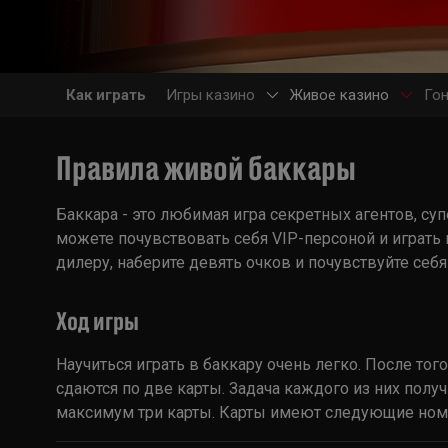
Как играть
Игры казино
Живое казино
Гон
Правила живой баккары
Баккара - это любимая игра секретных агентов, суп
можете почувствовать себя VIP-персоной и играть 
дилеру, наберите девять очков и почувствуйте себ
Ход игры
Научиться играть в баккару очень легко. После тог
сдаются по две карты. Задача каждого из них полу
максимум три карты. Карты имеют следующие ном