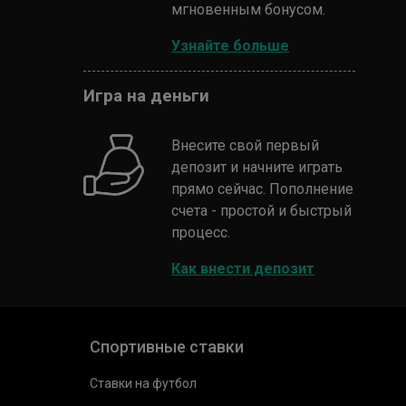
мгновенным бонусом.
Узнайте больше
Игра на деньги
Внесите свой первый
депозит и начните играть
прямо сейчас. Пополнение
счета - простой и быстрый
процесс.
Как внести депозит
Спортивные ставки
Ставки на футбол