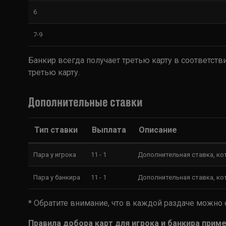
6
7-9
Банкир всегда получает третью карту в соответств
третью карту.
Дополнительные ставки
Тип ставки
Выплата
Описание
Пара у игрока
11 - 1
Дополнительная ставка, ко
Пара у банкира
11 - 1
Дополнительная ставка, ко
*
Обратите внимание, что в каждой раздаче можно с
Правила добора карт для игрока и банкира при