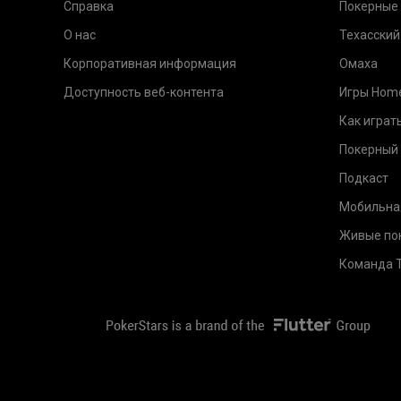
Справка
Покерные
О нас
Техасский
Корпоративная информация
Омаха
Доступность веб-контента
Игры Hom
Как играт
Покерный 
Подкаст
Мобильна
Живые по
Команда T
flut