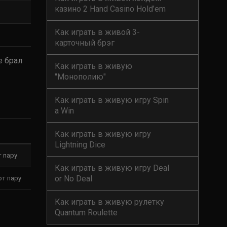
казино 2 Hand Casino Hold’em
Как играть в живой 3-
карточный брэг
е брал
Как играть в живую 
"Монополию"
Как играть в живую игру Spin 
a Win
Как играть в живую игру 
Lightning Dice
т пару
Как играть в живую игру Deal 
or No Deal
ют пару
Как играть в живую рулетку 
Quantum Roulette