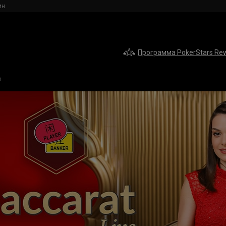
ин
Программа PokerStars Re
в