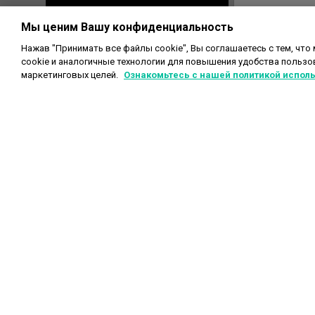
Мы ценим Вашу конфиденциальность
Нажав "Принимать все файлы cookie", Вы соглашаетесь с тем, чт
cookie и аналогичные технологии для повышения удобства пользов
маркетинговых целей.
Ознакомьтесь с нашей политикой исполь
Информация
Покер
Депозиты и вывод средств
Покерные
Справка
Покерные