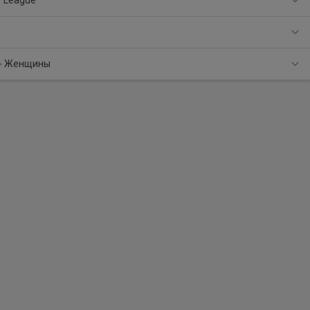
r League
 - Женщины