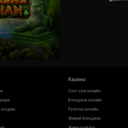
Казино
ри
Слот-ігри онлайн
рніри
Блекджек онлайн
 холдем
Рулетка онлайн
Живий блекджек
es
Жива рулетка