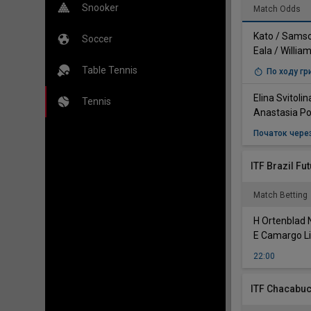
Snooker
Match Odds
Kato / Sams
Soccer
Eala / Willia
Table Tennis
По ходу гр
Elina Svitolin
Tennis
Anastasia P
Початок через
ITF Brazil Fu
Match Betting
E Camargo L
22:00
ITF Chacabu