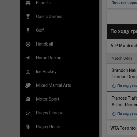
Esports
Початок через
Gaelic Games
Golf
По ходу гр
Handball
ATP Montreal
Horse Racing
Match Odds
Brandon Nak
Ice Hockey
Titouan Drog
Mixed Martial Arts
По ходу гр
Frances Tiaf
Motor Sport
Arthur Rinde
Rugby League
По ходу гр
Rugby Union
WTA Toronto