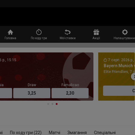
Пошук
Головна
По ходу гри
Мої ставки
Акції
Налаштуванн
 р., 15:15
7 серп. 2026 р.,
Bayern Munich v
Elite Friendlies
,
7 с
aia
Draw
Famalicao
С
3,25
2,30
ні
По ходу гри
(22)
Матчі
Змагання
Спеціальні