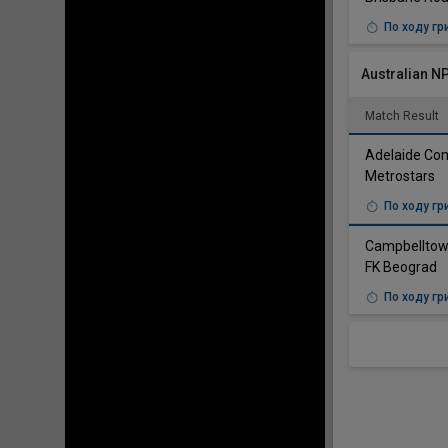
По ходу гр
Australian NP
Match Result
Adelaide Co
Metrostars
По ходу гр
Campbelltow
FK Beograd
По ходу гр