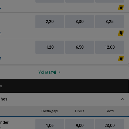
5
2,20
3,30
3,25
5
1,20
6,50
12,00
5
Усі матчі
и
ches
Господарі
Нічия
Гості
-
ander
1,06
9,00
23,00
n