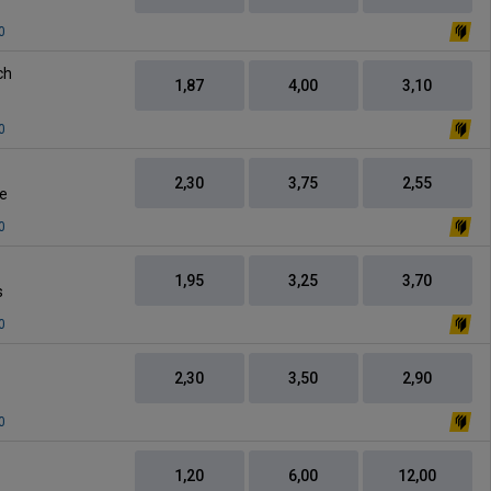
0
-
ch
1,87
4,00
3,10
0
2,30
3,75
2,55
ce
0
1,95
3,25
3,70
s
0
2,30
3,50
2,90
0
1,20
6,00
12,00