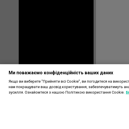
Ми поважаємо конфіденційність ваших даних
Якщо ви виберете "Прийняти всі Cookie", ви погодитеся на викорис
нам покращувати ваш досвід користування, забезпечуватимуть ана
зусилля. Ознайомтеся з нашою Політикою використання Cookie.
Б