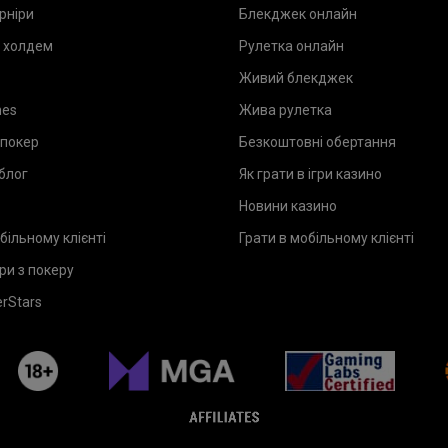
рніри
Блекджек онлайн
 холдем
Рулетка онлайн
Живий блекджек
es
Жива рулетка
 покер
Безкоштовні обертання
блог
Як грати в ігри казино
Новини казино
більному клієнті
Грати в мобільному клієнті
ри з покеру
rStars
terLogo
plus18
mga
gaming
affiliates