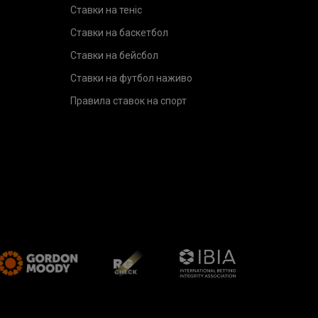
Ставки на теніс
Ставки на баскетбол
Ставки на бейсбол
Ставки на футбол наживо
Правила ставок на спорт
Labs
gamblingtherapy
ESSA