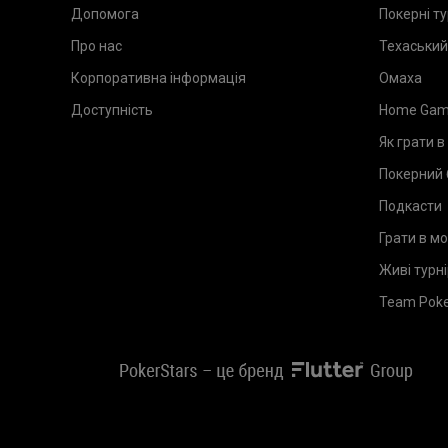
Допомога
Покерні ту
Про нас
Техаський
Корпоративна інформація
Омаха
Доступність
Home Gam
Як грати в
Покерний 
Подкасти
Грати в мо
Живі турні
Team Poke
flut