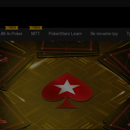
ГРАТИ
ГРАТИ
All-In Poker
MTT
PokerStars Learn
Як почати гру
Т