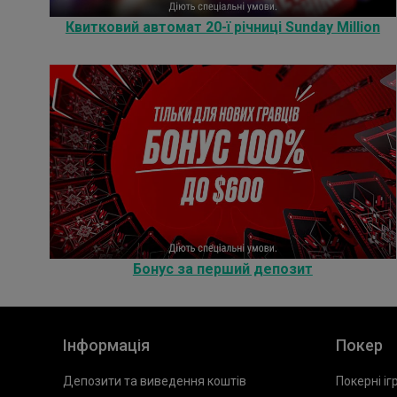
Квитковий автомат 20-ї річниці Sunday Million
Бонус за перший депозит
Інформація
Покер
Депозити та виведення коштів
Покерні іг