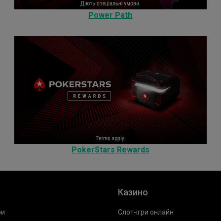
Power Path
PokerStars Rewards
Казино
ри
Слот-ігри онлайн