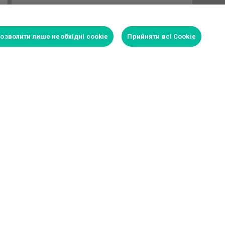
озволити лише необхідні cookie
Прийняти всі Cookie
Увійдіть, щоб зробити ставку
Спорт
Ставки на футбол
Ставки на теніс